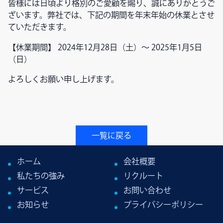
皆様には日頃より格別のご愛顧を賜り、誠にありがとうご
無料で相談する
ざいます。弊社では、下記の期間を年末年始の休業とさせ
ていただきます。
🌐
言語
【休業期間】 2024年12月28日（土）～ 2025年1月5日
（日）
日本語
▼
よろしくお願い申し上げます。
一覧に戻る
ホーム
会社概要
私たちの強み
リクルート
サービス
お問い合わせ
お知らせ
プライバシーポリシー