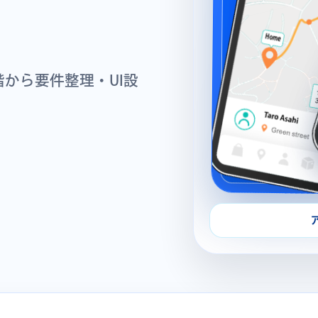
階から
要件整理・UI設