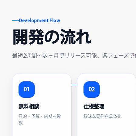
Development Flow
開発の流れ
最短2週間〜数ヶ月でリリース可能。各フェーズで
01
02
無料相談
仕様整理
目的・予算・納期を確
曖昧な要件を具体化
認