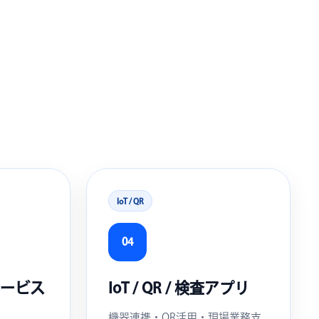
IoT / QR
04
客サービス
IoT / QR / 検査アプリ
機器連携・QR活用・現場業務支