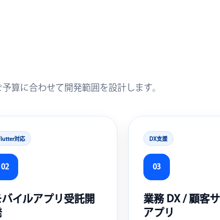
的・ご予算に合わせて開発範囲を設計します。
Flutter対応
DX支援
02
03
モバイルアプリ受託開
業務 DX / 顧
発
アプリ